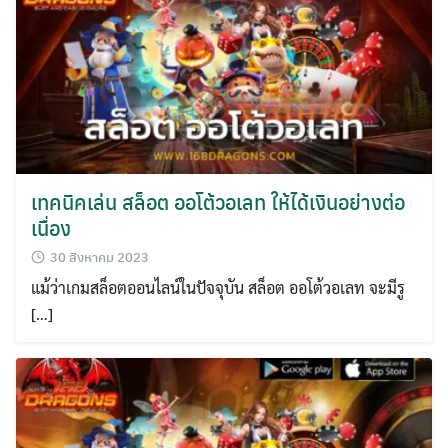
เทคนิคเล่น สล็อต ออโต้วอเลท ให้ได้เงินอย่างต่อ
เนื่อง
30 สิงหาคม 2023
แม้ว่าเกมสล็อตออนไลน์ในปัจจุบัน สล็อต ออโต้วอเลท จะมีรู
[…]