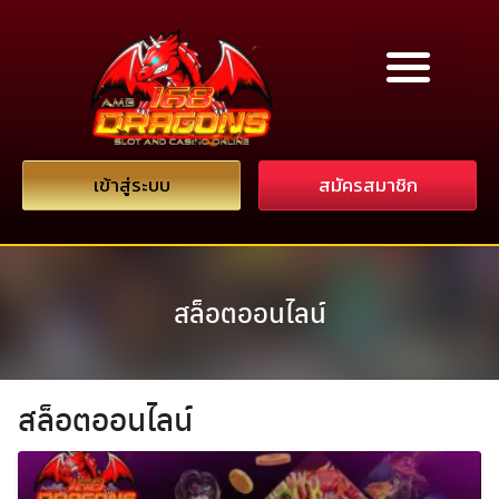
เข้าสู่ระบบ
สมัครสมาชิก
สล็อตออนไลน์
สล็อตออนไลน์