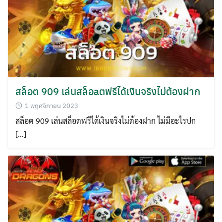
สล็อต 909 เล่นสล็อaตฟรีได้เงินจริงไม่ต้องฝาก
1 พฤศจิกายน 2023
สล็อต 909 เล่นสล็อตฟรีได้เงินจริงไม่ต้องฝาก ไม่มีอะไรปก
[…]