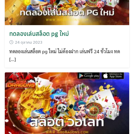
ทดลองเล่นสล็อต pg ใหม่
24 ตุลาคม 2023
ทดลองเล่นสล็อต pg ใหม่ ไม่ต้องฝาก เล่นฟรี 24 ชั่วโมง ทด
[…]