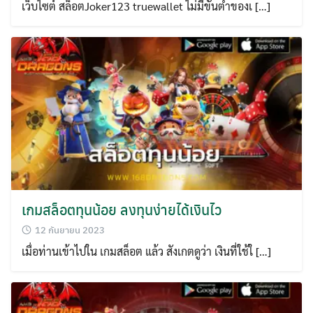
เว็บไซต์ สล็อตJoker123 truewallet ไม่มีขั้นต่ำของเ […]
เกมสล็อตทุนน้อย ลงทุนง่ายได้เงินไว
12 กันยายน 2023
เมื่อท่านเข้าไปใน เกมสล็อต แล้ว สังเกตดูว่า เงินที่ใช้ใ […]