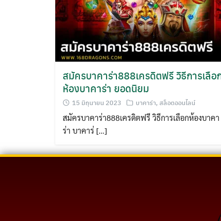
สมัครบาคาร่า888เครดิตฟรี วิธีการเลือ
ห้องบาคาร่า ยอดนิยม
15 มิถุนายน 2023
บาคาร่า
,
สล็อตออนไลน์
สมัครบาคาร่า888เครดิตฟรี วิธีการเลือกห้องบาคา
ร่า บาคาร่ […]