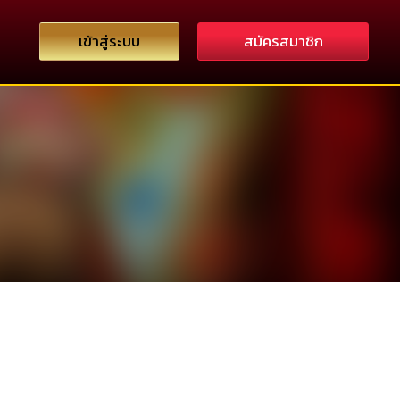
เข้าสู่ระบบ
สมัครสมาชิก