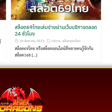
สล็อต69ไทยเล่นง่ายผ่านเว็บบริการตลอด
24 ชั่วโมง
24 สิงหาคม 2023
บริการ
,
สล็อตออนไลน์
้
สล็อต69ไทย หรือสล็อตออนไลน์ที่หลายคนรู้จักกัน
สล็อต168 […]