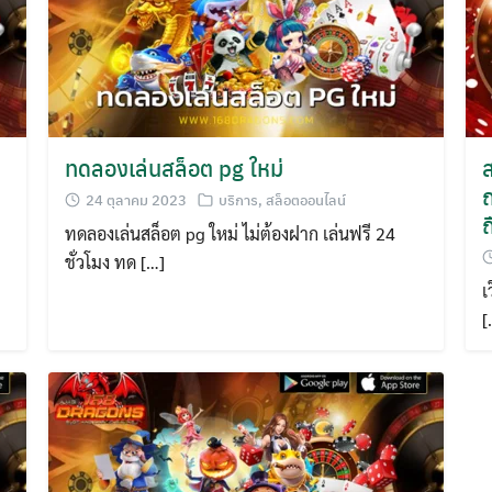
ทดลองเล่นสล็อต pg ใหม่
ถ
24 ตุลาคม 2023
บริการ
,
สล็อตออนไลน์
ทดลองเล่นสล็อต pg ใหม่ ไม่ต้องฝาก เล่นฟรี 24
ชั่วโมง ทด […]
เ
[