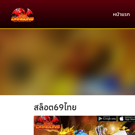
หน้าแรก
สล็อต69ไทย