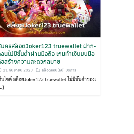
สมัครสล็อตJoker123 truewallet ฝาก-
อนไม่มีขั้นต่ำผ่านมือถือ เกมทำเงินบนมือ
ถือสร้างความสะดวกสบาย
21 กันยายน 2023
สล็อตออนไลน์
,
บริการ
ว็บไซต์ สล็อตJoker123 truewallet ไม่มีขั้นต่ำของเ
…]